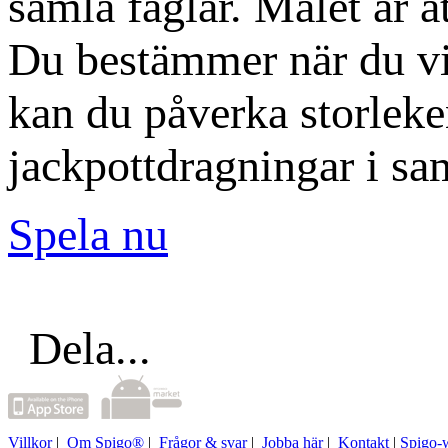
samla fåglar. Målet är at
Du bestämmer när du vil
kan du påverka storleke
jackpottdragningar i s
Spela nu
Dela...
Villkor
|
Om Spigo®
|
Frågor & svar
|
Jobba här
|
Kontakt
|
Spigo-