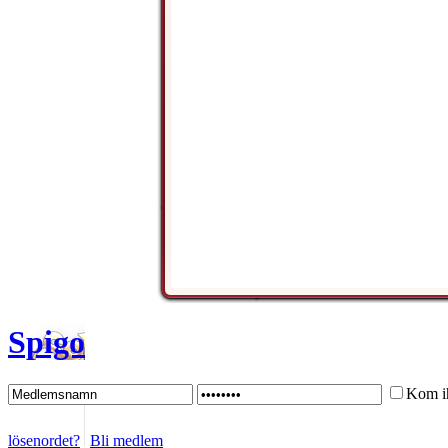
Spigo
Kom i
lösenordet?
Bli medlem